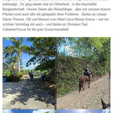
unterwegs . Es ging wieder mal ins Hinterland , in die traumhafte
Berglandschaft. Unsere Gäste alle Reitanfänger , aber mit unseren braven
Pferden sind auch alle mit galoppiert ohne Probleme . Danke an unsere
Gäste Thomas, Olli und Manuel vom Hotel Casa Marina Sosua – war ein
schöner Vormittag mit euch – und danke an Jhonatan Taxi
Cabarete/Sosua für die gute Zusammenarbeit