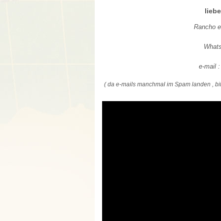
lieb
Rancho e
Whats
e-mail 
( da e-mails manchmal im Spam landen , bi