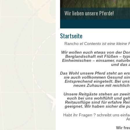
Wir lieben unsere Pferde!
1
2
3
4
5
Startseite
Rancho
el Contento ist eine kleine
Wir wollen euch etwas von der Dom
Berglandschaft mit Flüßen – ty
Einheimischen – einsamer, naturb
und das a
Das Wohl unsere Pferd steht an erst
sie auch vollkommen Gesund sind
Entsprechend eingeteilt. Bei un
neues Zuhause mit reichlich 
Unsere Reitgäste stehen an zweit
euch bei uns wohlfühlt und geh
Reitausflüge sind für erfahre Re
geeignet. Wir haben sicher die 
Habt ihr Fragen ? schreibt uns ein
A
Wir fr