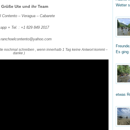
Wetter 
e Grüße Ute und ihr Team
l Contento – Veragua – Cabarete
app + Tel. : +1 829 849 2017
: ranchoelcontento@yahoo.com
Freunde,
tte nochmal schreiben , wenn innerhalb 1 Tag keine Antwort kommt –
Es ging
danke )
etwas R