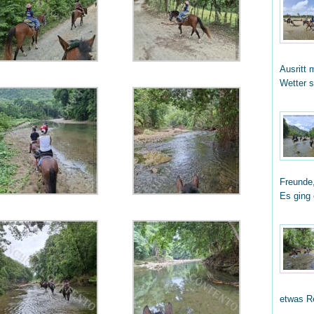
Ausritt 
Wetter 
Freunde,
Es ging
etwas R