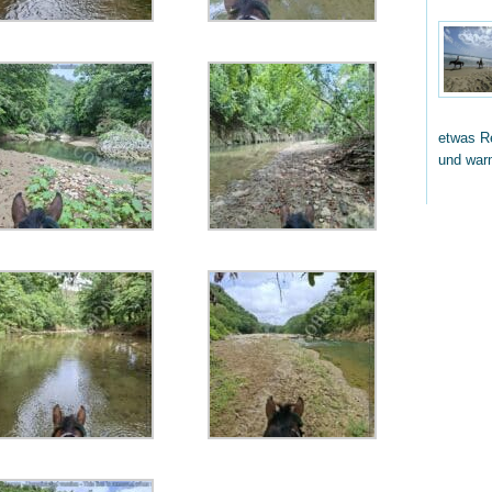
etwas Re
und wa