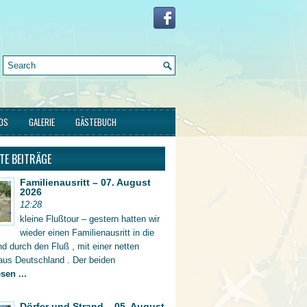
FOS
GALERIE
GÄSTEBUCH
TE BEITRÄGE
Familienausritt – 07. August
2026
12:28
kleine Flußtour – gestern hatten wir
wieder einen Familienausritt in die
d durch den Fluß , mit einer netten
aus Deutschland . Der beiden
sen ...
Dörfer und Strand – 05. August