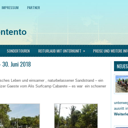
IMPRESSUM
PARTNER
»
SONDERTOUREN
REITURLAUB MIT UNTERKUNFT
PREISE UND WEITERE IN
 30. Juni 2018
NEUES
isches Leben und einsamer , naturbelassener Sandstrand – ein
eizer Gaeste vom Alis Surfcamp Cabarete – es war ein schoener
unterwe
ausritt 
Weiterle