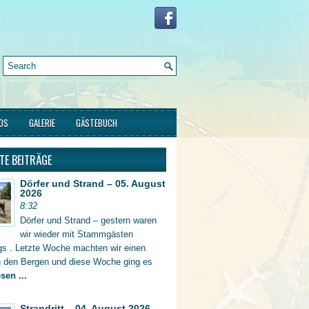
FOS
GALERIE
GÄSTEBUCH
TE BEITRÄGE
Dörfer und Strand – 05. August
2026
8:32
Dörfer und Strand – gestern waren
wir wieder mit Stammgästen
gs . Letzte Woche machten wir einen
in den Bergen und diese Woche ging es
sen ...
Strandritt – 04. August 2026