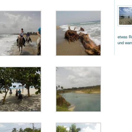
etwas Re
und wa