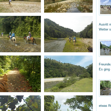
Ausritt 
Wetter 
Freunde,
Es ging
etwas R