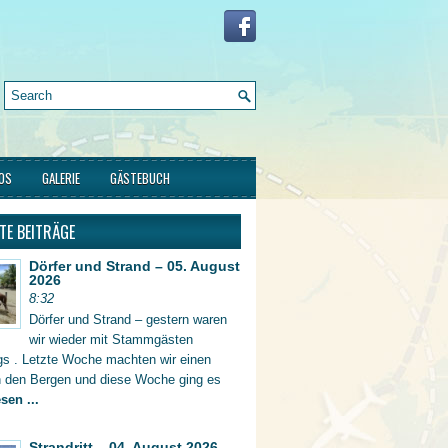
FOS
GALERIE
GÄSTEBUCH
TE BEITRÄGE
Dörfer und Strand – 05. August
2026
8:32
Dörfer und Strand – gestern waren
wir wieder mit Stammgästen
gs . Letzte Woche machten wir einen
in den Bergen und diese Woche ging es
sen ...
Strandritt – 04. August 2026