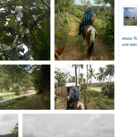
etwas Re
und wa