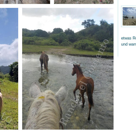
etwas Re
und wa