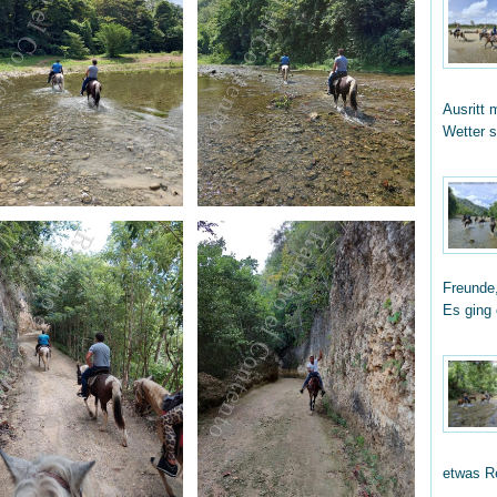
Ausritt 
Wetter 
Freunde,
Es ging
etwas R