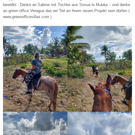
bewölkt . Danke an Sabine mit Tochter aus Sosua la Mulata – und danke
an green office Veragua das wir Teil an ihrem neuen Projekt sein dürfen (
www.greenofficevillas.com )