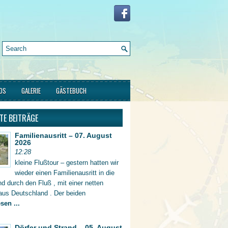
FOS
GALERIE
GÄSTEBUCH
TE BEITRÄGE
Familienausritt – 07. August
2026
12:28
kleine Flußtour – gestern hatten wir
wieder einen Familienausritt in die
d durch den Fluß , mit einer netten
aus Deutschland . Der beiden
sen ...
Dörfer und Strand – 05. August