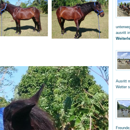
unterwe
ausritt 
Weiterle
Ausritt 
Wetter 
Freunde,