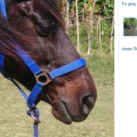
Es ging
etwas R