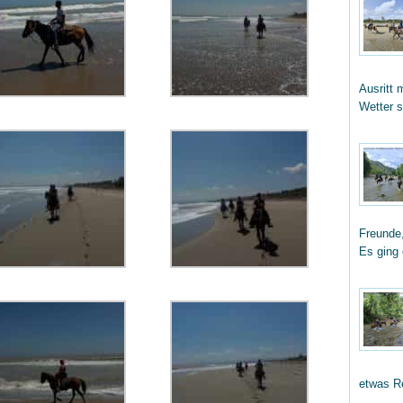
Ausritt 
Wetter 
Freunde,
Es ging
etwas R