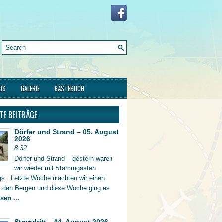
FOS
GALERIE
GÄSTEBUCH
TE BEITRÄGE
Dörfer und Strand – 05. August
2026
8:32
Dörfer und Strand – gestern waren
wir wieder mit Stammgästen
gs . Letzte Woche machten wir einen
in den Bergen und diese Woche ging es
sen ...
Strandritt – 04. August 2026