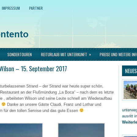
IMPRESSUM
PARTNER
»
SONDERTOUREN
REITURLAUB MIT UNTERKUNFT
PREISE UND WEITERE IN
 Wilson – 15. September 2017
NEUES
aturbelassenen Strand – der Strand war heute super schön,
Restaurant an der Flußmündung „La Boca“ – nach dem es letzte
e , arbeiteten Wilson und seine Leute schnell am Wiederaufbau
t
Danke an unsere Gäste Claudi, Franz und Lothar und
unterwe
ern für den tollen Servise und das gute Essen
ausritt 
Weiterle