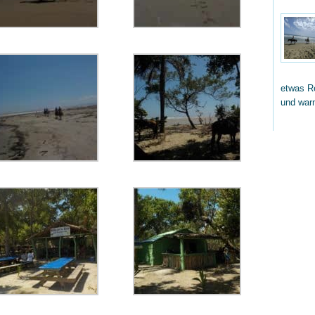
etwas Re
und wa