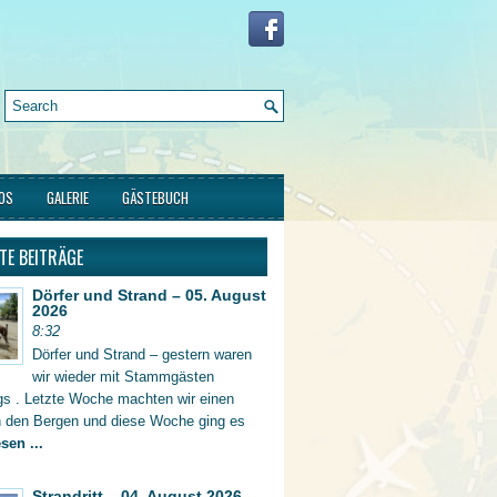
FOS
GALERIE
GÄSTEBUCH
TE BEITRÄGE
Dörfer und Strand – 05. August
2026
8:32
Dörfer und Strand – gestern waren
wir wieder mit Stammgästen
gs . Letzte Woche machten wir einen
in den Bergen und diese Woche ging es
sen ...
Strandritt – 04. August 2026