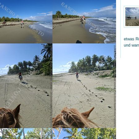
etwas Re
und wa