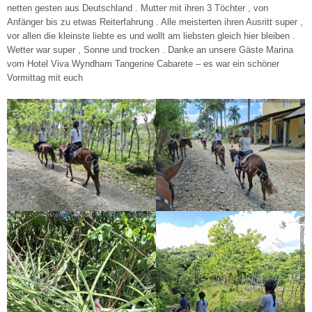
netten gesten aus Deutschland . Mutter mit ihren 3 Töchter , von
Anfänger bis zu etwas Reiterfahrung . Alle meisterten ihren Ausritt super ,
vor allen die kleinste liebte es und wollt am liebsten gleich hier bleiben .
Wetter war super , Sonne und trocken . Danke an unsere Gäste Marina
vom Hotel Viva Wyndham Tangerine Cabarete – es war ein schöner
Vormittag mit euch