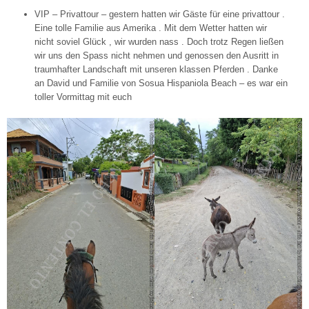
VIP – Privattour – gestern hatten wir Gäste für eine privattour .
Eine tolle Familie aus Amerika . Mit dem Wetter hatten wir
nicht soviel Glück , wir wurden nass . Doch trotz Regen ließen
wir uns den Spass nicht nehmen und genossen den Ausritt in
traumhafter Landschaft mit unseren klassen Pferden . Danke
an David und Familie von Sosua Hispaniola Beach – es war ein
toller Vormittag mit euch