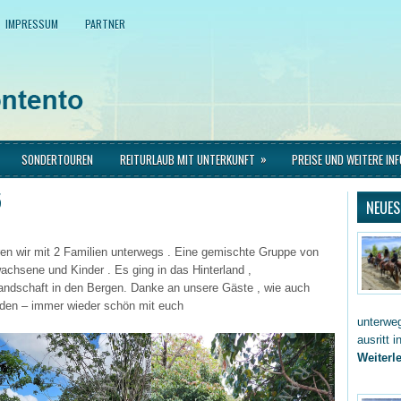
IMPRESSUM
PARTNER
»
SONDERTOUREN
REITURLAUB MIT UNTERKUNFT
PREISE UND WEITERE IN
5
NEUES
en wir mit 2 Familien unterwegs . Eine gemischte Gruppe von
wachsene und Kinder . Es ging in das Hinterland ,
ndschaft in den Bergen. Danke an unsere Gäste , wie auch
den – immer wieder schön mit euch
unterwe
ausritt 
Weiterle