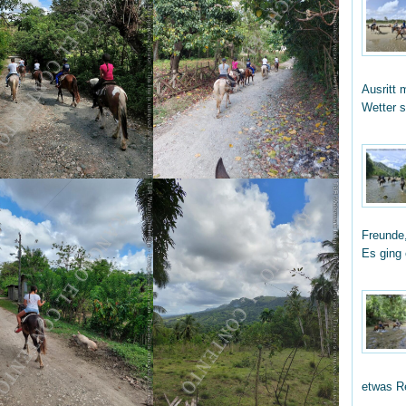
Ausritt 
Wetter 
Freunde,
Es ging
etwas R