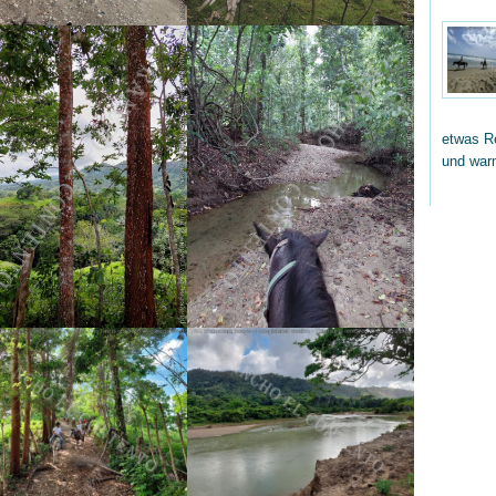
etwas Re
und wa