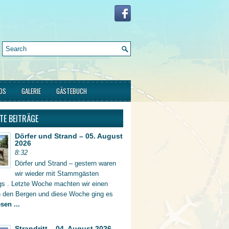
FOS
GALERIE
GÄSTEBUCH
TE BEITRÄGE
Dörfer und Strand – 05. August
2026
8:32
Dörfer und Strand – gestern waren
wir wieder mit Stammgästen
gs . Letzte Woche machten wir einen
in den Bergen und diese Woche ging es
sen ...
Strandritt – 04. August 2026