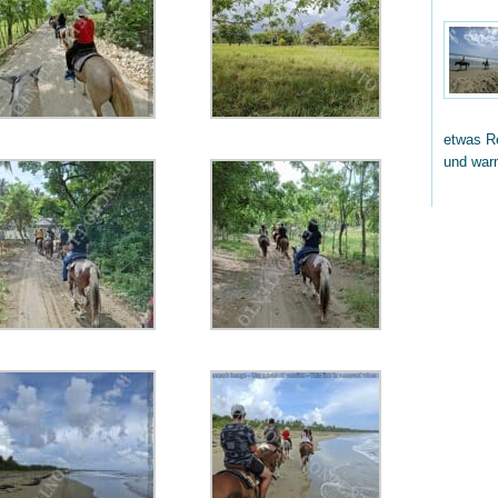
etwas Re
und wa