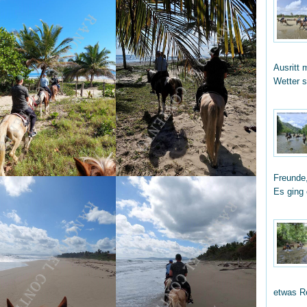
Ausritt 
Wetter 
Freunde,
Es ging
etwas R