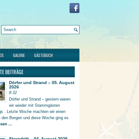
FOS
GALERIE
GÄSTEBUCH
TE BEITRÄGE
Dörfer und Strand – 05. August
2026
8:32
Dörfer und Strand – gestern waren
wir wieder mit Stammgästen
gs . Letzte Woche machten wir einen
in den Bergen und diese Woche ging es
sen ...
Strandritt – 04. August 2026