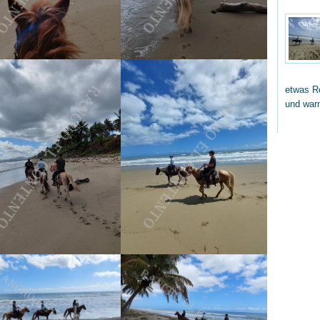
etwas Re
und wa