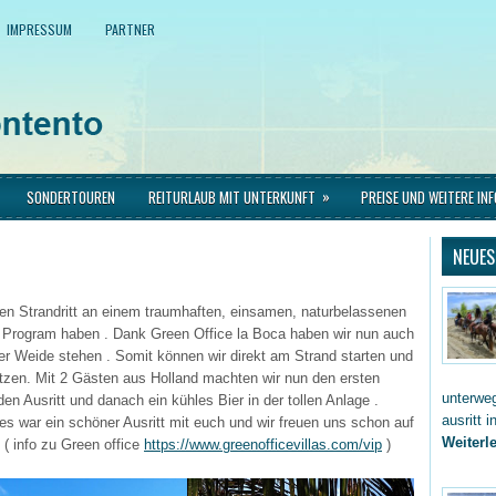
IMPRESSUM
PARTNER
»
SONDERTOUREN
REITURLAUB MIT UNTERKUNFT
PREISE UND WEITERE IN
NEUES
inen Strandritt an einem traumhaften, einsamen, naturbelassenen
 Program haben . Dank Green Office la Boca haben wir nun auch
ner Weide stehen . Somit können wir direkt am Strand starten und
tzen. Mit 2 Gästen aus Holland machten wir nun den ersten
unterwe
den Ausritt und danach ein kühles Bier in der tollen Anlage .
ausritt 
s war ein schöner Ausritt mit euch und wir freuen uns schon auf
Weiterle
 ( info zu Green office
https://www.greenofficevillas.com/vip
)