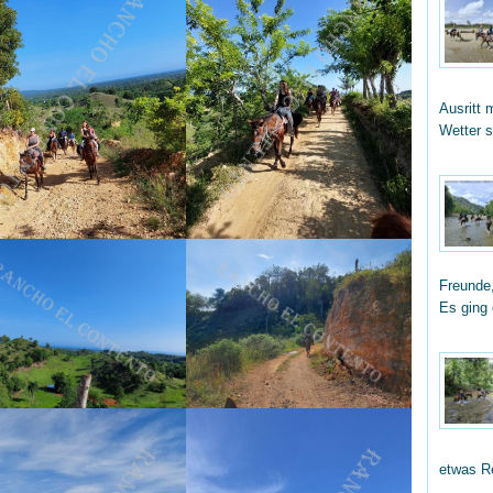
Ausritt 
Wetter 
Freunde,
Es ging
etwas R