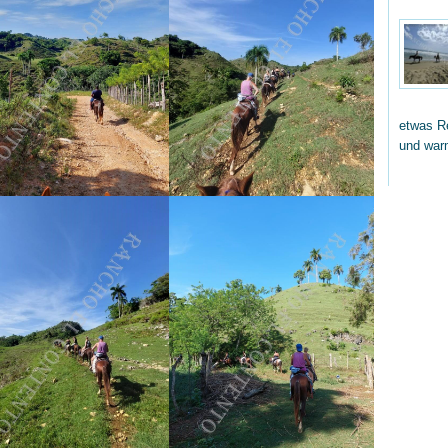
etwas Re
und wa