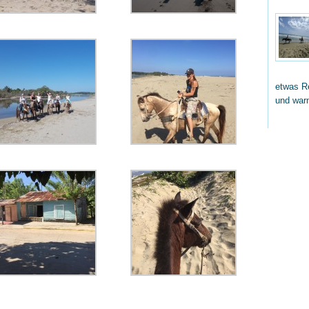
etwas Re
und wa