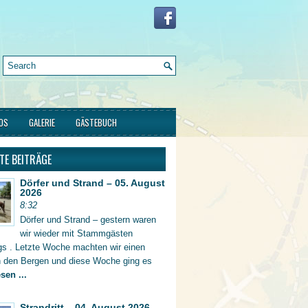
FOS
GALERIE
GÄSTEBUCH
TE BEITRÄGE
Dörfer und Strand – 05. August
2026
8:32
Dörfer und Strand – gestern waren
wir wieder mit Stammgästen
gs . Letzte Woche machten wir einen
in den Bergen und diese Woche ging es
sen ...
Strandritt – 04. August 2026