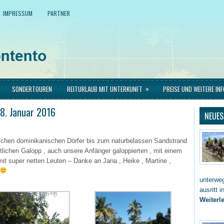
IMPRESSUM
PARTNER
»
SONDERTOUREN
REITURLAUB MIT UNTERKUNFT
PREISE UND WEITERE IN
18. Januar 2016
NEUES
ischen dominikanischen Dörfer bis zum naturbelassen Sandstrand
lichen Galopp , auch unsere Anfänger galoppierten , mit einem
mit super netten Leuten – Danke an Jana , Heike , Martine ,
unterwe
ausritt 
Weiterle