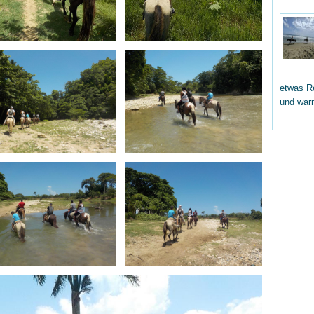
etwas Re
und wa