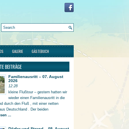
FOS
GALERIE
GÄSTEBUCH
TE BEITRÄGE
Familienausritt – 07. August
2026
12:28
kleine Flußtour – gestern hatten wir
wieder einen Familienausritt in die
d durch den Fluß , mit einer netten
aus Deutschland . Der beiden
sen ...
Dörfer und Strand – 05. August