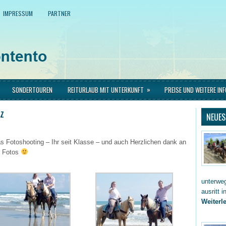
IMPRESSUM
PARTNER
»
SONDERTOUREN
REITURLAUB MIT UNTERKUNFT
PREISE UND WEITERE IN
z
NEUES
as Fotoshooting – Ihr seit Klasse – und auch Herzlichen dank an
er Fotos
unterwe
ausritt 
Weiterle