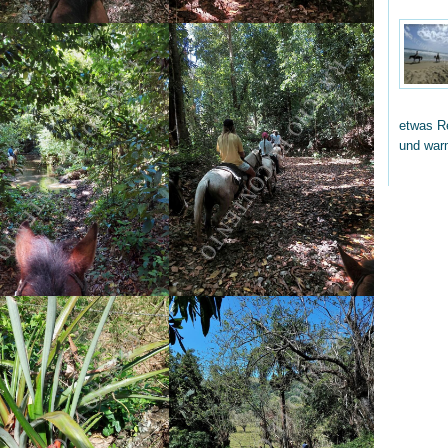
etwas Re
und wa