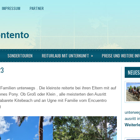
IMPRESSUM
PARTNER
»
SONDERTOUREN
REITURLAUB MIT UNTERKUNFT
PREISE UND WEITERE IN
23
NEUES
amilien unterwegs . Die kleinste reiterte bei ihren Eltern mit auf
nes Pony. Ob Groß oder Klein , alle meisterten den Ausritt
Cabarete Kitebeach und an Ugne mit Familie vom Encuentro
t
unterwe
ausritt 
Weiterle