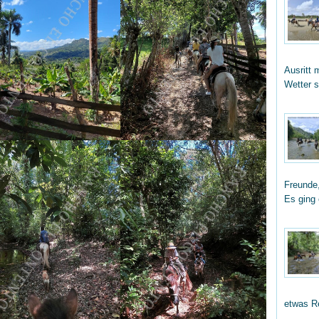
Ausritt 
Wetter 
Freunde,
Es ging
etwas R