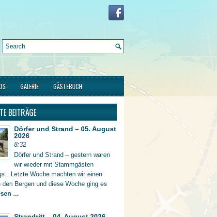
FOS
GALERIE
GÄSTEBUCH
TE BEITRÄGE
Dörfer und Strand – 05. August
2026
8:32
Dörfer und Strand – gestern waren
wir wieder mit Stammgästen
gs . Letzte Woche machten wir einen
in den Bergen und diese Woche ging es
sen ...
Strandritt – 04. August 2026