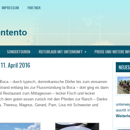
IMPRESSUM
PARTNER
»
SONDERTOUREN
REITURLAUB MIT UNTERKUNFT
PREISE UND WEITERE IN
11. April 2016
NEUES
a Boca – durch typisch, dominikanische Dörfer bis zum einsamen
Strand entlang bis zur Flussmündung la Boca – dort ging es dann
d Restaurant zum Mittagessen – lecker Fisch und lecker
ch dem guten essen zurück mit den Pferden zur Ranch – Danke
unterwe
a, Theresa, Magnus, Gerard, Pam, Lisa mit Schwester und
ausritt 
Weiterle