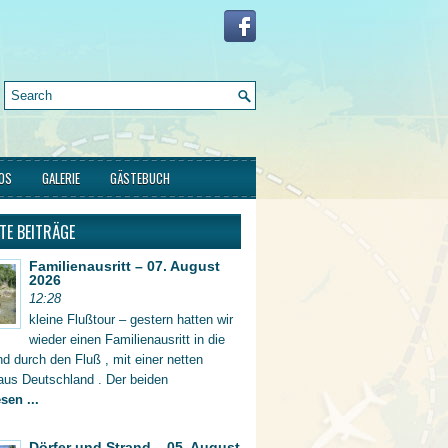
FOS
GALERIE
GÄSTEBUCH
TE BEITRÄGE
Familienausritt – 07. August
2026
12:28
kleine Flußtour – gestern hatten wir
wieder einen Familienausritt in die
d durch den Fluß , mit einer netten
aus Deutschland . Der beiden
sen ...
Dörfer und Strand – 05. August