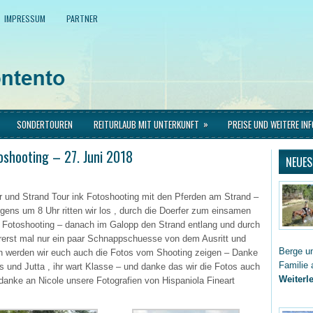
IMPRESSUM
PARTNER
»
SONDERTOUREN
REITURLAUB MIT UNTERKUNFT
PREISE UND WEITERE IN
oshooting – 27. Juni 2018
NEUES
er und Strand Tour ink Fotoshooting mit den Pferden am Strand –
rgens um 8 Uhr ritten wir los , durch die Doerfer zum einsamen
 Fotoshooting – danach im Galopp den Strand entlang und durch
orerst mal nur ein paar Schnappschuesse von dem Ausritt und
Berge un
n werden wir euch auch die Fotos vom Shooting zeigen – Danke
Familie 
und Jutta , ihr wart Klasse – und danke das wir die Fotos auch
Weiterle
 danke an Nicole unsere Fotografien von Hispaniola Fineart