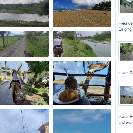
Freunde,
Es ging
etwas R
etwas Re
und wa