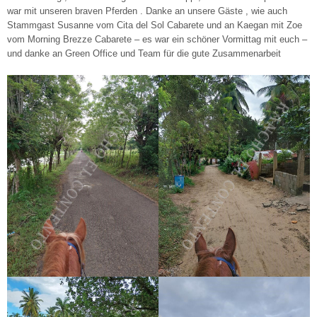
war mit unseren braven Pferden . Danke an unsere Gäste , wie auch
Stammgast Susanne vom Cita del Sol Cabarete und an Kaegan mit Zoe
vom Morning Brezze Cabarete – es war ein schöner Vormittag mit euch –
und danke an Green Office und Team für die gute Zusammenarbeit