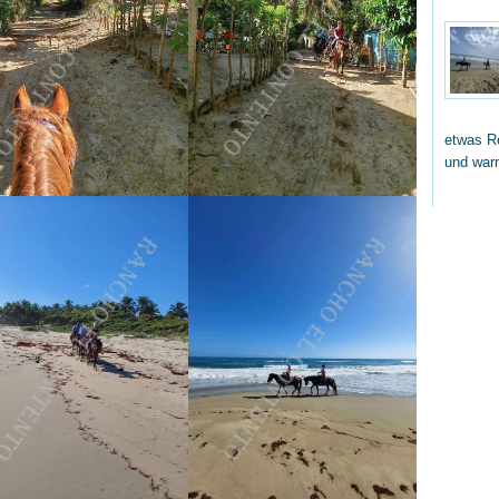
etwas Re
und wa