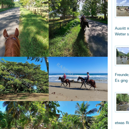
Ausritt 
Wetter 
Freunde,
Es ging
etwas R