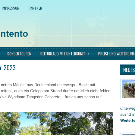
IMPRESSUM
PARTNER
»
SONDERTOUREN
REITURLAUB MIT UNTERKUNFT
PREISE UND WEITERE IN
er 2023
NEUES
2 netten Mädels aus Deutschland unterwegs . Beide mit
reiten , auch ein Galopp am Strand durfte natürlich nicht fehlen .
Viva Wyndham Tangerine Cabarete – freuen uns schon auf
unterwe
ausritt 
Weiterle