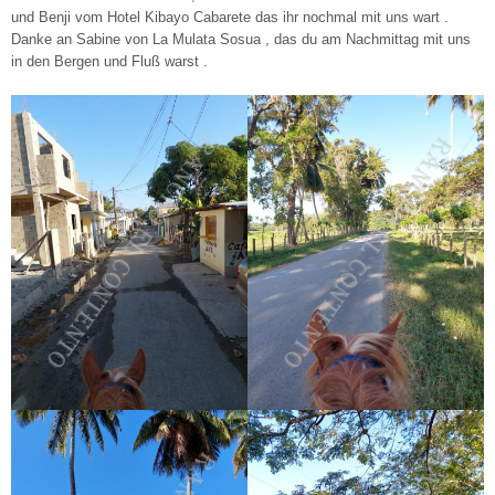
und Benji vom Hotel Kibayo Cabarete das ihr nochmal mit uns wart .
Danke an Sabine von La Mulata Sosua , das du am Nachmittag mit uns
in den Bergen und Fluß warst .