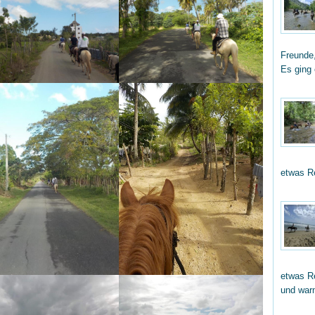
Freunde,
Es ging
etwas R
etwas Re
und wa