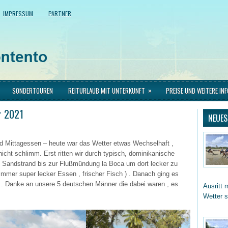
IMPRESSUM
PARTNER
»
SONDERTOUREN
REITURLAUB MIT UNTERKUNFT
PREISE UND WEITERE IN
r 2021
NEUES
nd Mittagessen – heute war das Wetter etwas Wechselhaft ,
icht schlimm. Erst ritten wir durch typisch, dominikanische
 Sandstrand bis zur Flußmündung la Boca um dort lecker zu
immer super lecker Essen , frischer Fisch ) . Danach ging es
h . Danke an unsere 5 deutschen Männer die dabei waren , es
Ausritt 
Wetter 