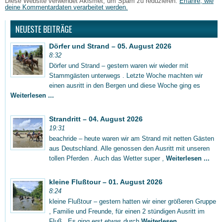
Diese Website verwendet Akismet, um Spam zu reduzieren.
Erfahre, wie
deine Kommentardaten verarbeitet werden.
NEUESTE BEITRÄGE
Dörfer und Strand – 05. August 2026
8:32
Dörfer und Strand – gestern waren wir wieder mit
Stammgästen unterwegs . Letzte Woche machten wir
einen ausritt in den Bergen und diese Woche ging es
Weiterlesen ...
Strandritt – 04. August 2026
19:31
beachride – heute waren wir am Strand mit netten Gästen
aus Deutschland. Alle genossen den Ausritt mit unseren
tollen Pferden . Auch das Wetter super ,
Weiterlesen ...
kleine Flußtour – 01. August 2026
8:24
kleine Flußtour – gestern hatten wir einer größeren Gruppe
, Familie und Freunde, für einen 2 stündigen Ausritt im
Fluß . Es ging erst etwas durch
Weiterlesen ...