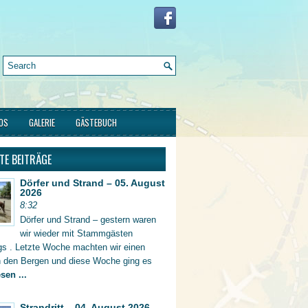
FOS
GALERIE
GÄSTEBUCH
TE BEITRÄGE
Dörfer und Strand – 05. August
2026
8:32
Dörfer und Strand – gestern waren
wir wieder mit Stammgästen
gs . Letzte Woche machten wir einen
in den Bergen und diese Woche ging es
sen ...
Strandritt – 04. August 2026