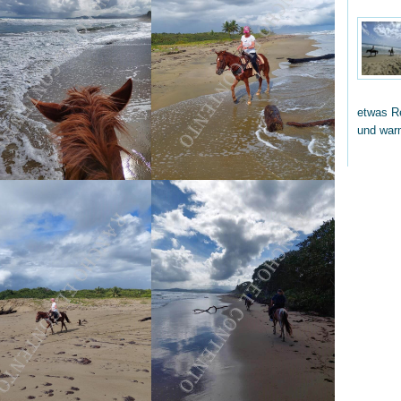
etwas Re
und wa