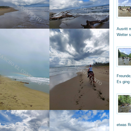
Ausritt 
Wetter 
Freunde,
Es ging
etwas R