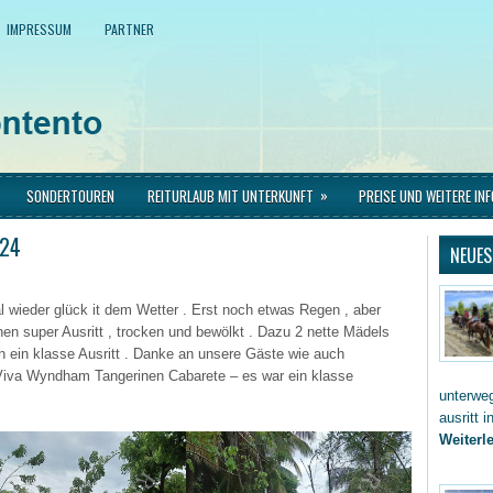
IMPRESSUM
PARTNER
»
SONDERTOUREN
REITURLAUB MIT UNTERKUNFT
PREISE UND WEITERE IN
024
NEUES
l wieder glück it dem Wetter . Erst noch etwas Regen , aber
nen super Ausritt , trocken und bewölkt . Dazu 2 nette Mädels
ch ein klasse Ausritt . Danke an unsere Gäste wie auch
iva Wyndham Tangerinen Cabarete – es war ein klasse
unterwe
ausritt 
Weiterle