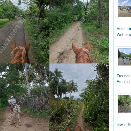
Ausritt 
Wetter 
Freunde,
Es ging
etwas R