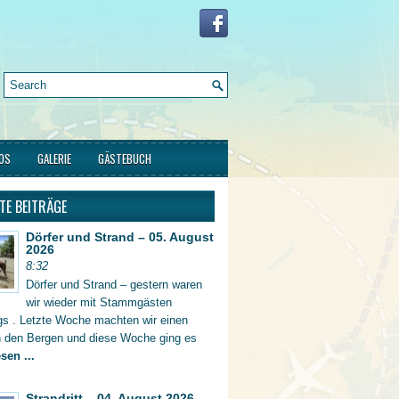
FOS
GALERIE
GÄSTEBUCH
TE BEITRÄGE
Dörfer und Strand – 05. August
2026
8:32
Dörfer und Strand – gestern waren
wir wieder mit Stammgästen
gs . Letzte Woche machten wir einen
in den Bergen und diese Woche ging es
sen ...
Strandritt – 04. August 2026