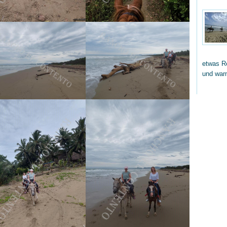
etwas Re
und wa