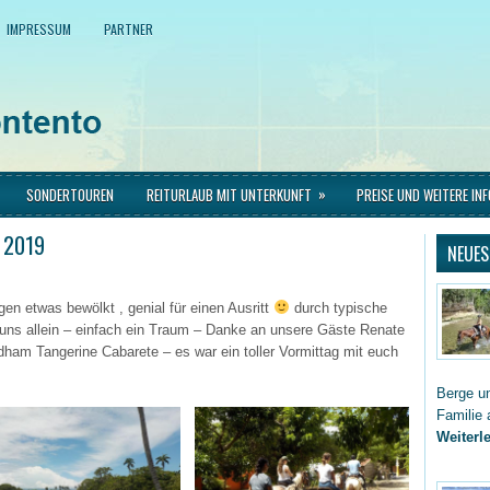
IMPRESSUM
PARTNER
»
SONDERTOUREN
REITURLAUB MIT UNTERKUNFT
PREISE UND WEITERE IN
t 2019
NEUES
en etwas bewölkt , genial für einen Ausritt
durch typische
 uns allein – einfach ein Traum – Danke an unsere Gäste Renate
ham Tangerine Cabarete – es war ein toller Vormittag mit euch
Berge un
Familie 
Weiterle