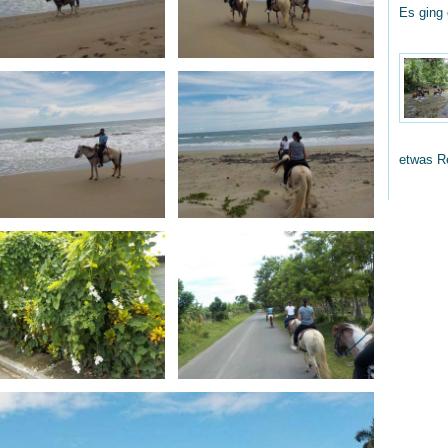
Es ging
etwas R