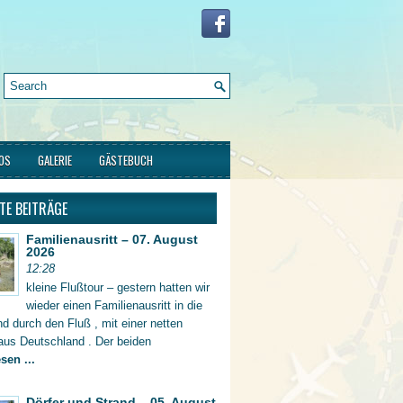
FOS
GALERIE
GÄSTEBUCH
TE BEITRÄGE
Familienausritt – 07. August
2026
12:28
kleine Flußtour – gestern hatten wir
wieder einen Familienausritt in die
d durch den Fluß , mit einer netten
aus Deutschland . Der beiden
sen ...
Dörfer und Strand – 05. August