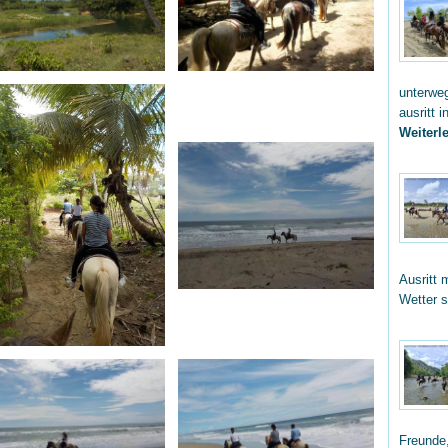
unterwe
ausritt 
Weiterle
Ausritt 
Wetter 
Freunde,