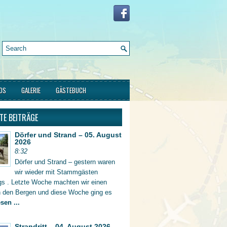
FOS
GALERIE
GÄSTEBUCH
TE BEITRÄGE
Dörfer und Strand – 05. August
2026
8:32
Dörfer und Strand – gestern waren
wir wieder mit Stammgästen
gs . Letzte Woche machten wir einen
in den Bergen und diese Woche ging es
sen ...
Strandritt – 04. August 2026