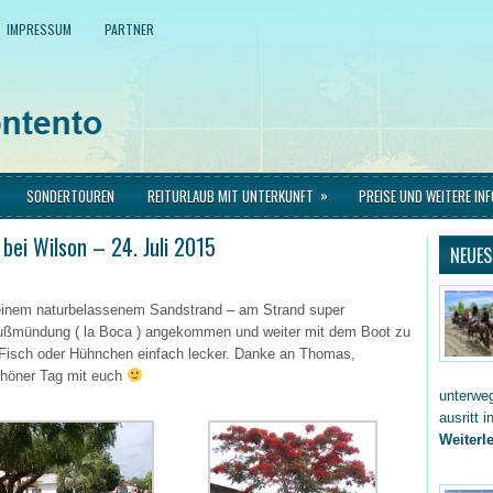
IMPRESSUM
PARTNER
»
SONDERTOUREN
REITURLAUB MIT UNTERKUNFT
PREISE UND WEITERE IN
bei Wilson – 24. Juli 2015
NEUES
 einem naturbelassenem Sandstrand – am Strand super
lußmündung ( la Boca ) angekommen und weiter mit dem Boot zu
 Fisch oder Hühnchen einfach lecker. Danke an Thomas,
chöner Tag mit euch
unterwe
ausritt 
Weiterle