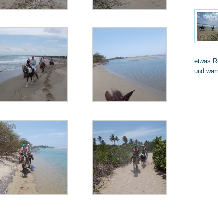
etwas Re
und wa