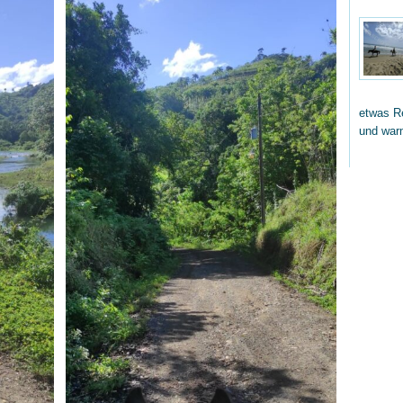
etwas Re
und wa