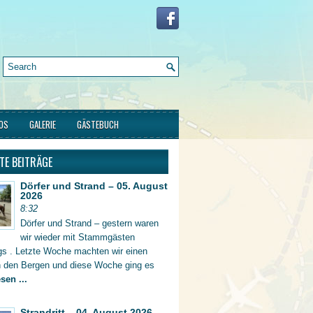
FOS
GALERIE
GÄSTEBUCH
TE BEITRÄGE
Dörfer und Strand – 05. August
2026
8:32
Dörfer und Strand – gestern waren
wir wieder mit Stammgästen
gs . Letzte Woche machten wir einen
in den Bergen und diese Woche ging es
sen ...
Strandritt – 04. August 2026