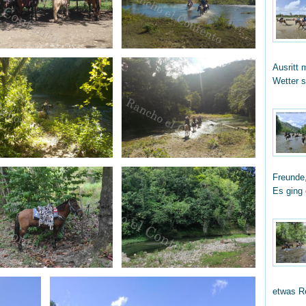
Ausritt 
Wetter 
Freunde,
Es ging
etwas R