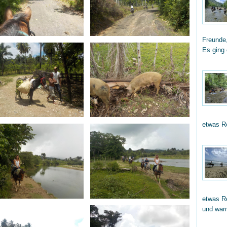
Freunde,
Es ging
etwas R
etwas Re
und wa