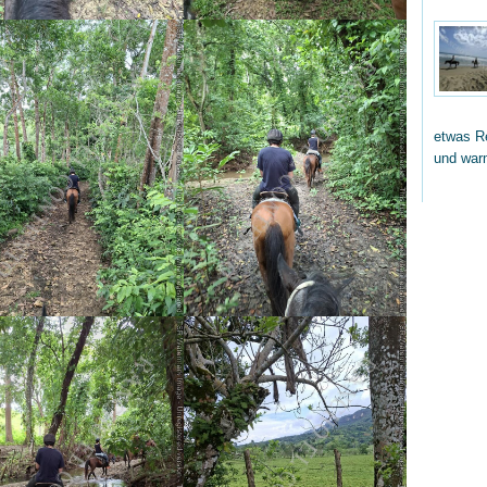
etwas Re
und wa