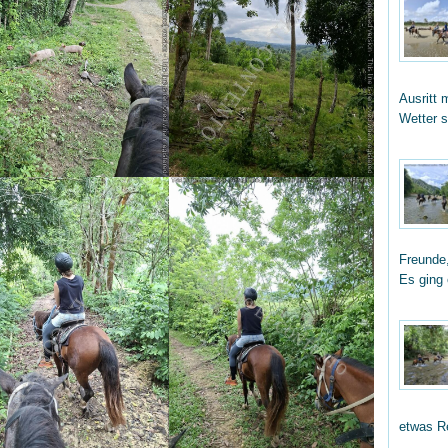
Ausritt 
Wetter 
Freunde,
Es ging
etwas R