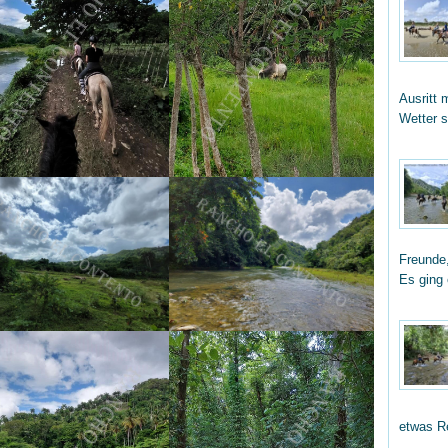
Ausritt 
Wetter 
Freunde,
Es ging
etwas R