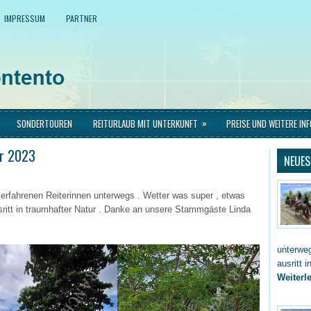
IMPRESSUM
PARTNER
»
SONDERTOUREN
REITURLAUB MIT UNTERKUNFT
PREISE UND WEITERE IN
er 2023
NEUES
 erfahrenen Reiterinnen unterwegs . Wetter was super , etwas
ritt in traumhafter Natur . Danke an unsere Stammgäste Linda
unterwe
ausritt 
Weiterle