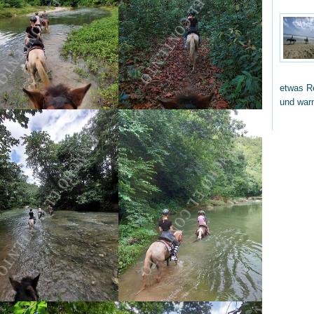
etwas Re
und wa