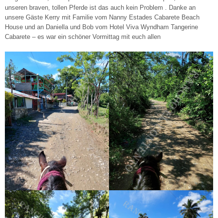
unseren braven, tollen Pferde ist das auch kein Problem . Danke an
unsere Gäste Kerry mit Familie vom Nanny Estades Cabarete Beach
House und an Daniella und Bob vom Hotel Viva Wyndham Tangerine
Cabarete – es war ein schöner Vormittag mit euch allen