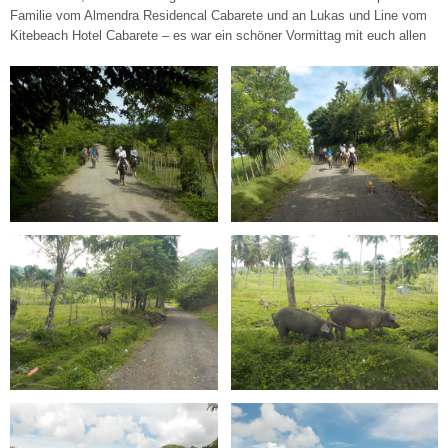
Familie vom Almendra Residencal Cabarete und an Lukas und Line vom
Kitebeach Hotel Cabarete – es war ein schöner Vormittag mit euch allen