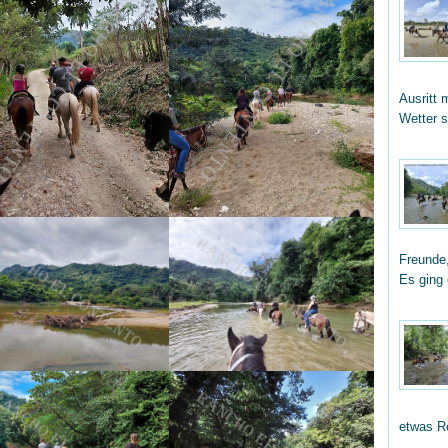
Ausritt 
Wetter 
Freunde,
Es ging
etwas R