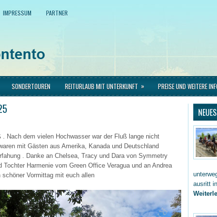
IMPRESSUM
PARTNER
»
SONDERTOUREN
REITURLAUB MIT UNTERKUNFT
PREISE UND WEITERE IN
25
NEUES
ß . Nach dem vielen Hochwasser war der Fluß lange nicht
ir waren mit Gästen aus Amerika, Kanada und Deutschland
iterfahung . Danke an Chelsea, Tracy und Dara von Symmetry
nd Tochter Harmenie vom Green Office Veragua und an Andrea
unterwe
 schöner Vormittag mit euch allen
ausritt 
Weiterle