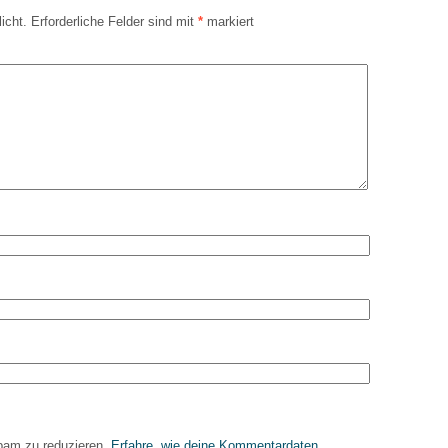
icht.
Erforderliche Felder sind mit
*
markiert
pam zu reduzieren.
Erfahre, wie deine Kommentardaten