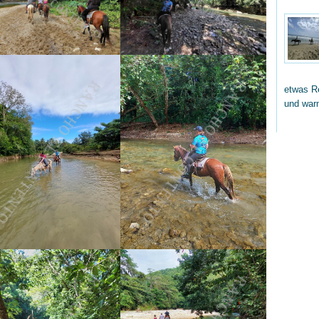
etwas Re
und wa