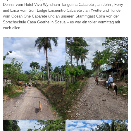
Dennis vom Hotel Viva Wyndham Tangerina Cabarete , an John , Ferry
und Erica vom Surf Lodge Encuentro Cabarete , an Yvette und Tunde
vom Ocean One Cabarete und an unseren Stammgast Colm von der
Sprachschule Casa Goethe in Sosua – es war ein toller Vormittag mit
euch allen