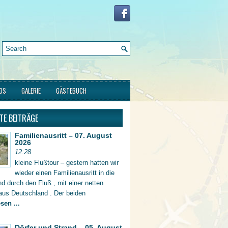
FOS
GALERIE
GÄSTEBUCH
TE BEITRÄGE
Familienausritt – 07. August
2026
12:28
kleine Flußtour – gestern hatten wir
wieder einen Familienausritt in die
d durch den Fluß , mit einer netten
aus Deutschland . Der beiden
sen ...
Dörfer und Strand – 05. August