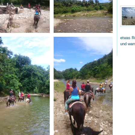
etwas Re
und wa