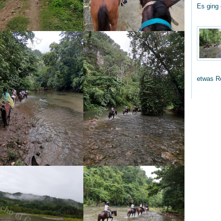
Es ging
etwas R