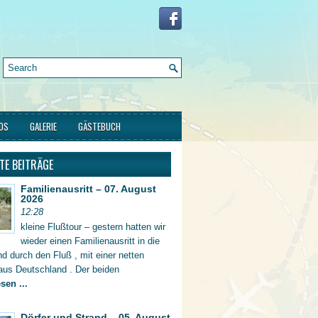
FOS
GALERIE
GÄSTEBUCH
TE BEITRÄGE
Familienausritt – 07. August
2026
12:28
kleine Flußtour – gestern hatten wir
wieder einen Familienausritt in die
d durch den Fluß , mit einer netten
aus Deutschland . Der beiden
sen ...
Dörfer und Strand – 05. August