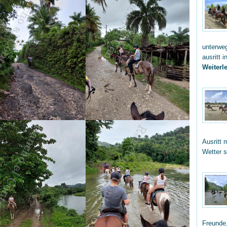
unterwe
ausritt 
Weiterle
Ausritt 
Wetter 
Freunde,