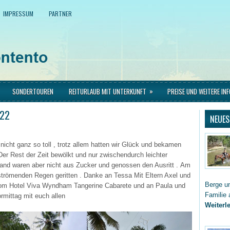
IMPRESSUM
PARTNER
»
SONDERTOUREN
REITURLAUB MIT UNTERKUNFT
PREISE UND WEITERE IN
022
NEUES
nicht ganz so toll , trotz allem hatten wir Glück und bekamen
Der Rest der Zeit bewölkt und nur zwischendurch leichter
and waren aber nicht aus Zucker und genossen den Ausritt . Am
 strömenden Regen geritten . Danke an Tessa Mit Eltern Axel und
Berge un
 vom Hotel Viva Wyndham Tangerine Cabarete und an Paula und
Familie 
ormittag mit euch allen
Weiterle