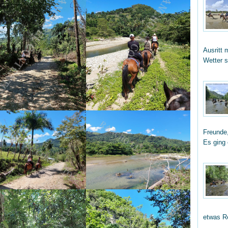
Ausritt 
Wetter 
Freunde,
Es ging
etwas R