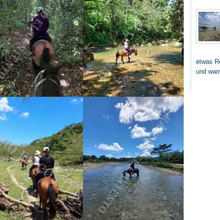
etwas Re
und wa