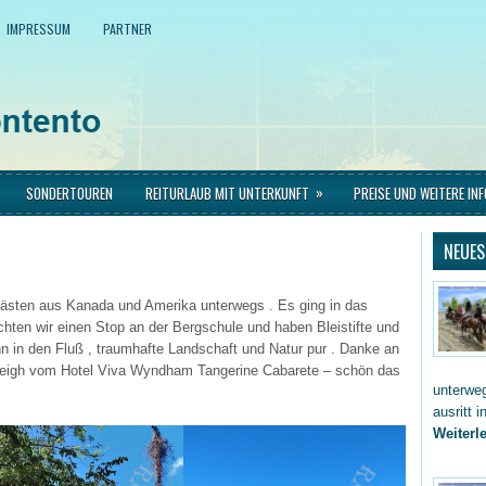
IMPRESSUM
PARTNER
»
SONDERTOUREN
REITURLAUB MIT UNTERKUNFT
PREISE UND WEITERE IN
NEUES
Gästen aus Kanada und Amerika unterwegs . Es ging in das
hten wir einen Stop an der Bergschule und haben Bleistifte und
n in den Fluß , traumhafte Landschaft und Natur pur . Danke an
leigh vom Hotel Viva Wyndham Tangerine Cabarete – schön das
unterwe
ausritt 
Weiterle