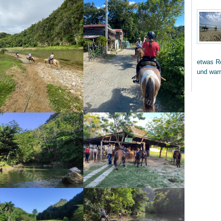
etwas Re
und wa