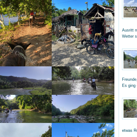
Ausritt 
Wetter 
Freunde,
Es ging
etwas R