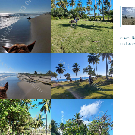
etwas Re
und wa