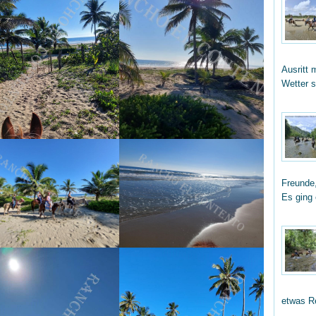
Ausritt 
Wetter 
Freunde,
Es ging
etwas R