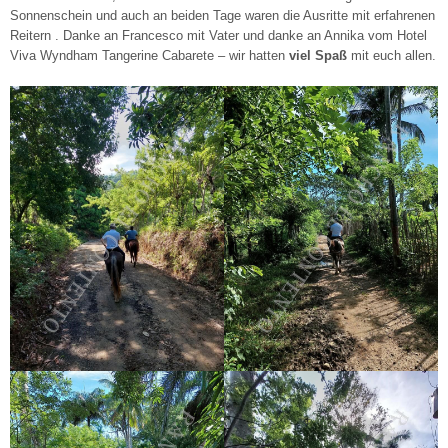
Sonnenschein und auch an beiden Tage waren die Ausritte mit erfahrenen
Reitern . Danke an Francesco mit Vater und danke an Annika vom Hotel
Viva Wyndham Tangerine Cabarete – wir hatten
viel Spaß
mit euch allen.