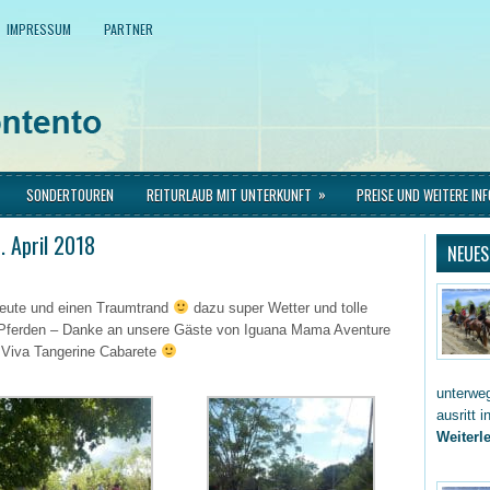
IMPRESSUM
PARTNER
»
SONDERTOUREN
REITURLAUB MIT UNTERKUNFT
PREISE UND WEITERE IN
. April 2018
NEUES
Leute und einen Traumtrand
dazu super Wetter und tolle
en Pferden – Danke an unsere Gäste von Iguana Mama Aventure
 Viva Tangerine Cabarete
unterwe
ausritt 
Weiterle