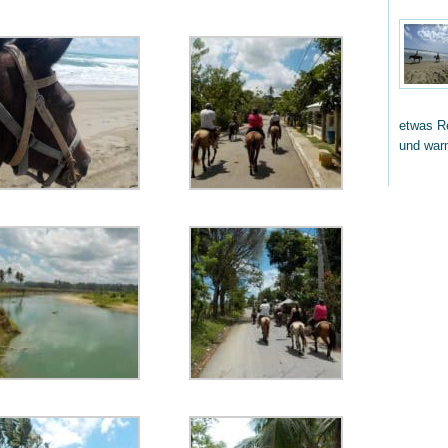
etwas Re
und wa